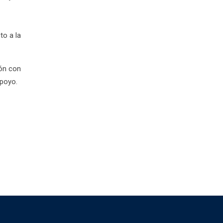
to a la
ón con
apoyo.