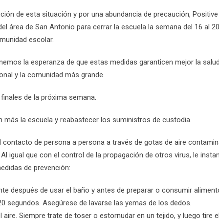
lución de esta situación y por una abundancia de precaución, Positive
del área de San Antonio para cerrar la escuela la semana del 16 al 2
omunidad escolar.
enemos la esperanza de que estas medidas garanticen mejor la salud
rsonal y la comunidad más grande.
 finales de la próxima semana.
más la escuela y reabastecer los suministros de custodia.
el contacto de persona a persona a través de gotas de aire contami
Al igual que con el control de la propagación de otros virus, le inst
medidas de prevención:
te después de usar el baño y antes de preparar o consumir aliment
 20 segundos. Asegúrese de lavarse las yemas de los dedos.
aire. Siempre trate de toser o estornudar en un tejido, y luego tire el