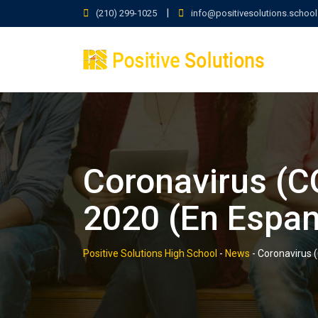
Skip
|
(210) 299-1025
info@positivesolutions.school
to
content
Coronavirus (C
2020 (En Espan
Positive Solutions High School
-
News
-
Coronavirus 