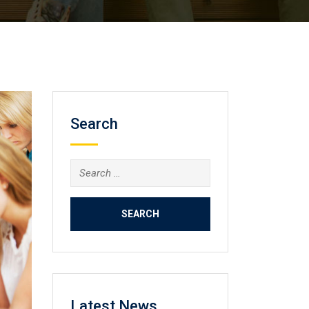
Search
Search
for:
Latest News