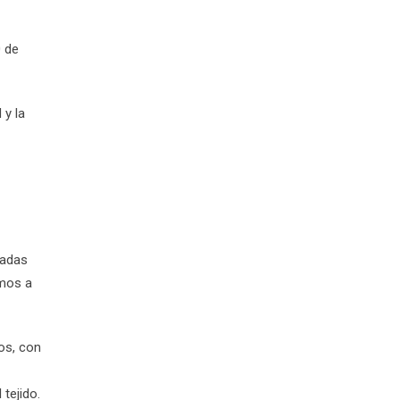
0 de
 y la
nadas
amos a
os, con
 tejido.